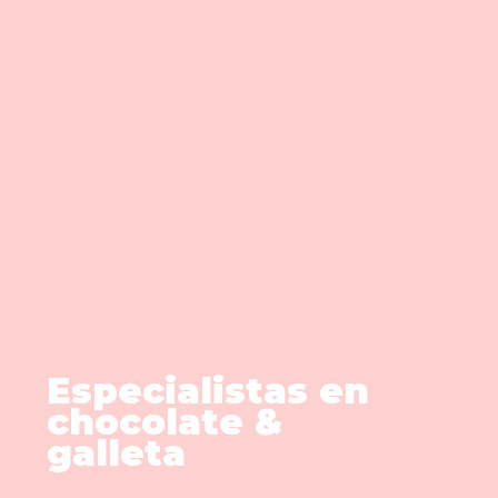
Ir
Main
al
Men
contenido
Especialistas en
chocolate &
galleta